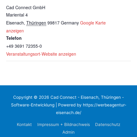
Cad Connect GmbH
Mariental 4
Eisenach
,
Thüringen
99817
Germany
Google Karte
anzeigen
Telefon
+49 3691 72355-0
Veranstaltungsort-Website anzeigen
Copyright © 2026
Cad Connect - Eisenach, Thüringen -
Software-Entwicklung
| Powered by https://werbeagentur-
eisenach.de/
Kontakt
Impressum + Bildnachweis
Datenschutz
Admin