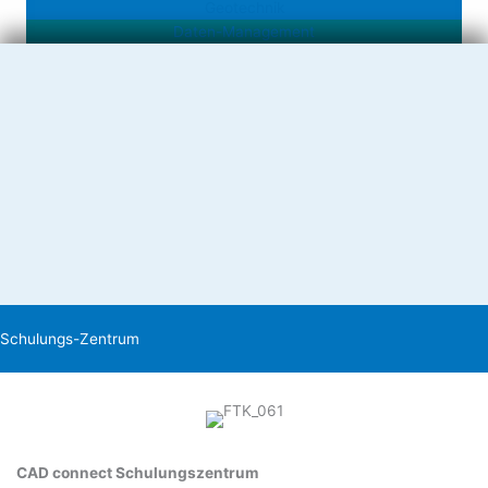
Geotechnik
Daten-Management
CAD-Anwendungen, Geotechnik-Software und Data Management
Lösungen von Autodesk:
Wir sind zertifizierter Händler und Schulungsanbieter und bieten
Prozess-Optimierungen für alle gängigen Autodesk-
Anwendungen wie: „Product Design Collection“, „Inventor
Professional“, „AutoCad“, „AutoCAD Mechanical“, „Architecture,
Engineering & Construction Collection“, „Vault Professional“ u.a.
ZU DEN AUTODESK-PRODUKTEN
Schulungs-Zentrum
CAD connect Schulungszentrum